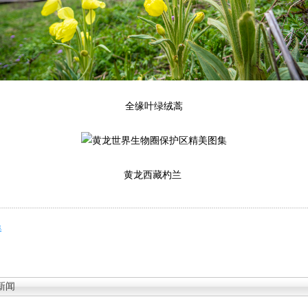
全缘叶绿绒蒿
黄龙西藏杓兰
集
新闻