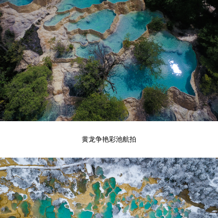
黄龙争艳彩池航拍