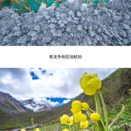
黄龙争艳彩池航拍